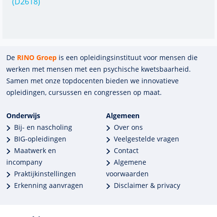
(D2618)
De
RINO Groep
is een opleidings­insti­tuut voor mensen die
werken met mensen met een psychische kwets­baar­heid.
Samen met onze top­docenten bieden we innova­tieve
opleidingen, cursussen en congres­sen op maat.
Onderwijs
Algemeen
Bij- en nascholing
Over ons
BIG-opleidingen
Veelgestelde vragen
Maatwerk en
Contact
incompany
Algemene
Praktijkinstellingen
voorwaarden
Erkenning aanvragen
Disclaimer & privacy