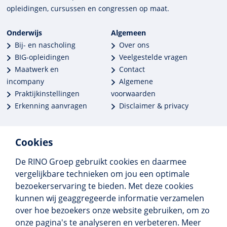
opleidingen, cursussen en congres­sen op maat.
Onderwijs
Algemeen
Bij- en nascholing
Over ons
BIG-opleidingen
Veelgestelde vragen
Maatwerk en
Contact
incompany
Algemene
Praktijkinstellingen
voorwaarden
Erkenning aanvragen
Disclaimer & privacy
Cookies
De RINO Groep gebruikt cookies en daarmee
Meer dan 250 opleidingen
vergelijkbare technieken om jou een optimale
Alle BIG-opleidingen in huis
bezoekerservaring te bieden. Met deze cookies
Cedeo-erkend en CRKBO-geregistreerd
kunnen wij geaggregeerde informatie verzamelen
Gemiddelde beoordeling 8,4
over hoe bezoekers onze website gebruiken, om zo
onze pagina's te analyseren en verbeteren. Meer