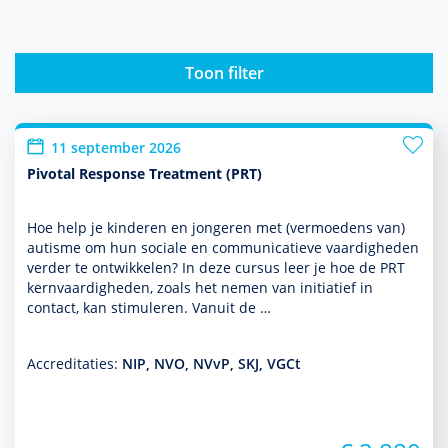
Toon filter
11 september 2026
Pivotal Response Treatment (PRT)
Hoe help je kin­de­ren en jongeren met (vermoedens van)
autisme om hun sociale en com­muni­ca­tieve vaar­dig­heden
verder te ontwik­kelen? In deze cursus leer je hoe de PRT
kernvaar­dig­heden, zoals het nemen van initiatief in
contact, kan stimuleren. Vanuit de …
Accreditaties:
NIP, NVO, NVvP, SKJ, VGCt