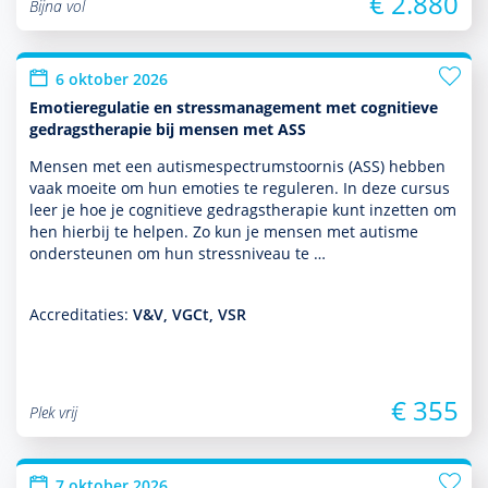
€ 2.880
Bijna vol
6 oktober 2026
Emotieregulatie en stressmanagement met cognitieve
gedragstherapie bij mensen met ASS
Mensen met een autisme­spectrum­stoor­nis (ASS) hebben
vaak moeite om hun emoties te reguleren. In deze cursus
leer je hoe je cogni­tieve gedrags­thera­pie kunt inzetten om
hen hierbij te helpen. Zo kun je mensen met autisme
onder­steunen om hun stressniveau te …
Accreditaties:
V&V, VGCt, VSR
€ 355
Plek vrij
7 oktober 2026