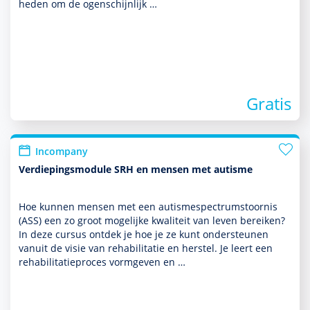
heden om de ogenschijnlijk …
Gratis
Incompany
Verdiepingsmodule SRH en mensen met autisme
Hoe kunnen mensen met een autisme­spectrum­stoor­nis
(ASS) een zo groot moge­lijke kwaliteit van leven bereiken?
In deze cursus ontdek je hoe je ze kunt onder­steunen
vanuit de visie van rehabi­li­ta­tie en herstel. Je leert een
rehabi­li­ta­tieproces vorm­geven en …