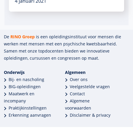
4 januari 2021
De
RINO Groep
is een opleidings­insti­tuut voor mensen die
werken met mensen met een psychische kwets­baar­heid.
Samen met onze top­docenten bieden we innova­tieve
opleidingen, cursussen en congres­sen op maat.
Onderwijs
Algemeen
Bij- en nascholing
Over ons
BIG-opleidingen
Veelgestelde vragen
Maatwerk en
Contact
incompany
Algemene
Praktijkinstellingen
voorwaarden
Erkenning aanvragen
Disclaimer & privacy