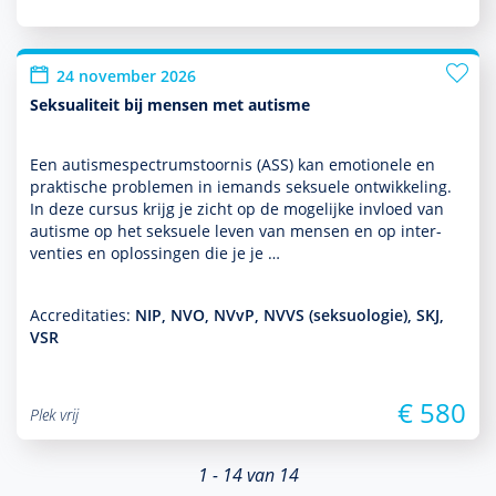
24 november 2026
Seksualiteit bij mensen met autisme
Een autisme­spectrum­stoor­nis (ASS) kan emotionele en
prak­tische pro­ble­men in iemands seksuele ont­wikke­ling.
In deze cursus krijg je zicht op de moge­lijke invloed van
autisme op het seksuele leven van mensen en op inter­
venties en oplos­singen die je je …
Accreditaties:
NIP, NVO, NVvP, NVVS (seksuologie), SKJ,
VSR
€ 580
Plek vrij
1 - 14 van 14