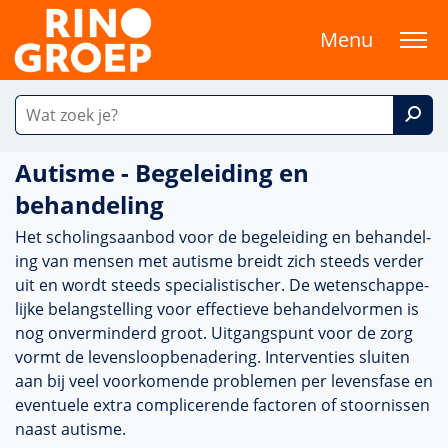
Menu
Autisme - Begeleiding en
behandeling
Het scholingsaanbod voor de bege­lei­ding en behan­del­
ing van mensen met autisme breidt zich steeds verder
uit en wordt steeds specialis­tischer. De weten­schappe­
lijke belang­stel­ling voor effectieve behan­delvormen is
nog onverminderd groot. Uitgangspunt voor de zorg
vormt de levens­loopbenade­ring. Interventies sluiten
aan bij veel voor­komende pro­ble­men per levensfase en
eventuele extra com­pli­ce­rende factoren of stoor­nissen
naast autisme.