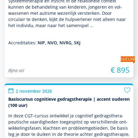
Systeemthera­pie en inzicht in de rela­tio­nele context
kunnen de behan­del­ing van kin­de­ren, jongeren en vol­
was­senen met autisme wezenlijk versterken. Door
circulair te denken, kijkt de hulp­ver­le­ner niet alleen naar
het individu, maar naar het samenspel …
Accreditaties:
NIP, NVO, NVRG, SKJ
NIEUW
€ 895
Bijna vol
2 november 2026
Basiscursus cognitieve gedragstherapie | accent ouderen
(100 uur)
In deze CGT-cursus ontwik­kel je cognitief gedrags­thera­
peu­tische vaar­dig­heden toegespitst op ver­schil­lende ont­
wikke­lingsfasen, klachten en probleemgebieden. De basis
leg je door te duiken in de theorie achter gedrags­thera­pie,