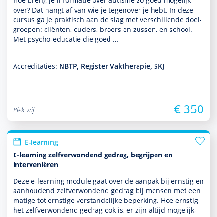
Hoe breng je infor­matie over autisme zo goed moge­lijk
over? Dat hangt af van wie je tegen­over je hebt. In deze
cursus ga je prak­tisch aan de slag met ver­schil­lende doel­
groepen: cliënten, ouders, broers en zussen, en school.
Met psycho-educatie die goed …
Accreditaties:
NBTP, Register Vaktherapie, SKJ
€ 350
Plek vrij
E-learning
E-learning zelfverwondend gedrag, begrijpen en
interveniëren
Deze e-learning module gaat over de aanpak bij ernstig en
aanhoudend zelfverwondend gedrag bij mensen met een
matige tot ernstige ver­stande­lijke beper­king. Hoe ernstig
het zelfverwondend gedrag ook is, er zijn altijd moge­lijk­