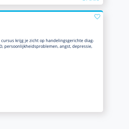
ursus krijg je zicht op handelingsgerichte diag­
per­soon­lijkheidspro­ble­men, angst, depres­sie,