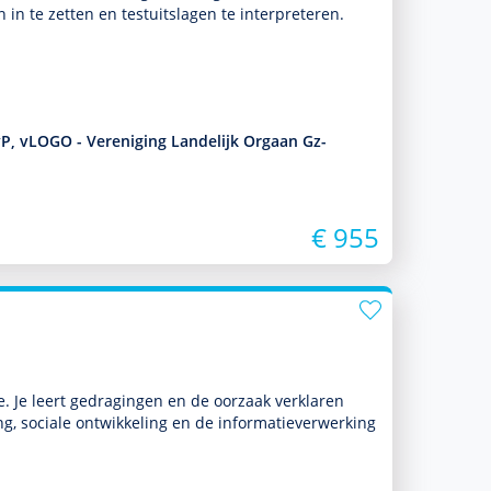
n te zetten en testuitslagen te inter­pre­te­ren.
vP, vLOGO - Vereniging Landelijk Orgaan Gz-
€ 955
e. Je leert gedragingen en de oorzaak verklaren
ng, sociale ont­wikke­ling en de infor­matieverwerking