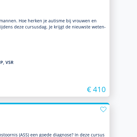
j mannen. Hoe herken je autisme bij vrouwen en
e tijdens deze cursusdag. Je krijgt de nieuwste weten­
vP, VSR
€ 410
­stoor­nis (ASS) een goede diag­nose? In deze cursus