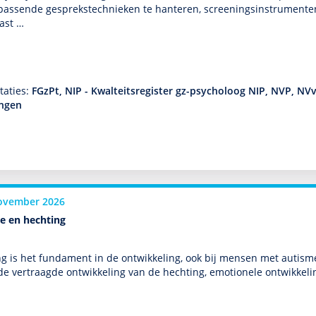
 pas­sende gesprekstech­nieken te hanteren, screeningsinstru­men­ten i
ast …
taties:
FGzPt, NIP - Kwalteitsregister gz-psycholoog NIP, NVP, NV
ingen
ovember 2026
e en hechting
g is het fundament in de ont­wikke­ling, ook bij mensen met autism
de vertraagde ont­wikke­ling van de hechting, emotionele ont­wikke­li