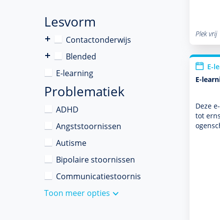
Lesvorm
Plek vrij
Contactonderwijs
Blended
E-l
E-learning
E-learn
Problematiek
Deze e
ADHD
tot ern
Angststoornissen
ogensch
Autisme
Bipolaire stoornissen
Communicatiestoornis
Toon meer opties