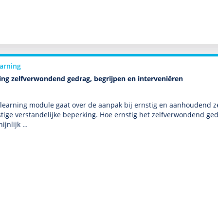
earning
ing zelfverwondend gedrag, begrijpen en interveniëren
-learning module gaat over de aanpak bij ernstig en aanhoudend 
stige ver­stande­lijke beper­king. Hoe ernstig het zelfverwondend gedr
ijnlijk …