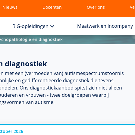
Nieuws
Docenten
Over ons
Ve
Maatwerk en incompany
BIG-opleidingen
ychopathologie en diagnostiek
n diagnostiek
senen met een (vermoeden van) autisme­spectrum­stoor­nis
­lijke en gedifferentieerde diag­nos­tiek die tevens
­delen. Ons diag­nos­tiekaanbod spitst zich niet alleen
p ouderen en vrouwen - twee doel­groepen waarbij
tingsvormen van autisme.
ktober 2026