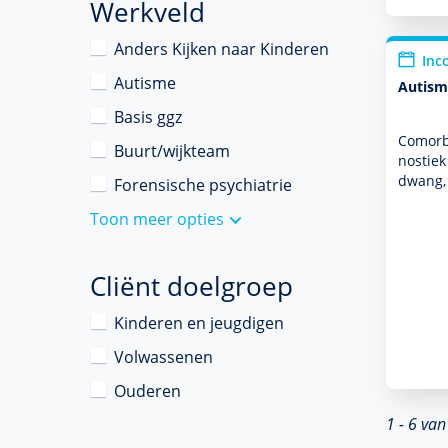
Werkveld
Anders Kijken naar Kinderen
Inc
Autisme
Autism
Basis ggz
Comorbi
Buurt/wijkteam
nos­tie
dwang,
Forensische psychiatrie
Toon meer opties
Cliënt doelgroep
Kinderen en jeugdigen
Volwassenen
Ouderen
1 - 6 van