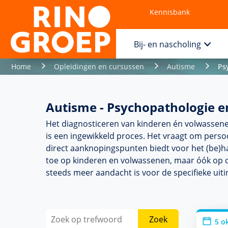
Kennisbank
Contact
Bij- en nascholing
Home
Opleidingen en cursussen
Autisme
Ps
Autisme - Psychopathologie e
Het diag­nos­ticeren van kin­de­ren én vol­was­
is een ingewikkeld proces. Het vraagt om per­soon
direct aanknopingspunten biedt voor het (be)han
toe op kin­de­ren en vol­was­senen, maar óók o
steeds meer aan­dacht is voor de speci­fieke ui
Zoek
5 o