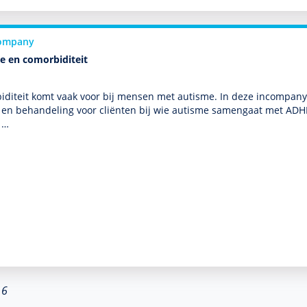
ompany
e en comorbiditeit
diteit komt vaak voor bij mensen met autisme. In deze incompany c
k en behan­del­ing voor cliënten bij wie autisme samengaat met ADHD, 
 …
 6