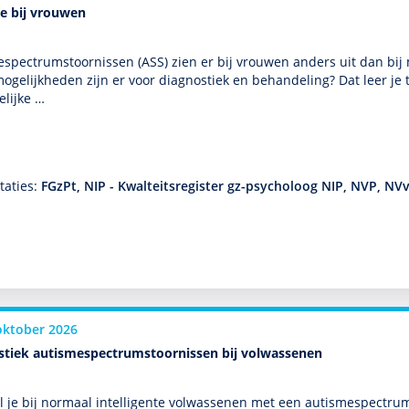
e bij vrouwen
spectrumstoor­nissen (ASS) zien er bij vrouwen anders uit dan bi
oge­lijk­heden zijn er voor diag­nos­tiek en behan­del­ing? Dat leer j
­lijke …
taties:
FGzPt, NIP - Kwalteitsregister gz-psycholoog NIP, NVP, NV
oktober 2026
stiek autismespectrumstoornissen bij volwassenen
l je bij normaal intelligente vol­was­senen met een autisme­spectrum