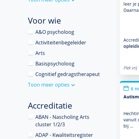
leer je
Daarna
Voor wie
A&O psycholoog
Accredi
Activiteitenbegeleider
opleid
Arts
Basispsycholoog
Plek vrij
Cognitief gedragstherapeut
Toon meer opties
6 n
Autism
Accreditatie
Hechtin
ABAN - Nascholing Arts
vanuit 
cluster 1/2/3
bij …
ADAP - Kwaliteitsregister