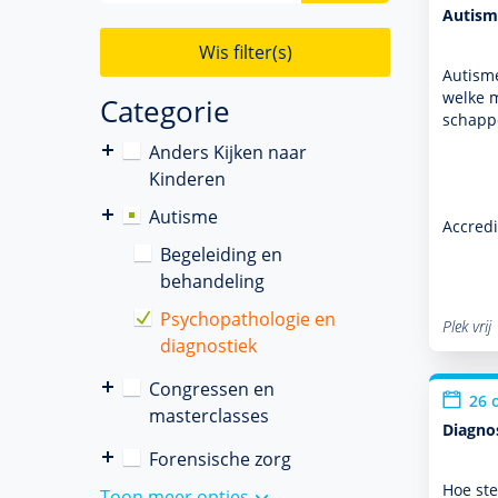
Autism
Wis filter(s)
Autisme
welke m
Categorie
schappe
Anders Kijken naar
Kinderen
Autisme
Accredi
Begeleiding en
behandeling
Psychopathologie en
Plek vrij
diagnostiek
Congressen en
26 
masterclasses
Diagno
Forensische zorg
Hoe ste
Toon meer opties