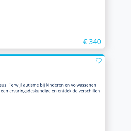
€ 340
s. Terwijl autisme bij kin­de­ren en vol­was­senen
n ervarings­des­kun­dige en ontdek de ver­schil­len