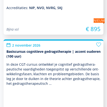
Accreditaties:
NIP, NVO, NVRG, SKJ
NIEUW
€ 895
Bijna vol
2 november 2026
Basiscursus cognitieve gedragstherapie | accent ouderen
(100 uur)
In deze CGT-cursus ontwik­kel je cognitief gedrags­thera­
peu­tische vaar­dig­heden toegespitst op ver­schil­lende ont­
wikke­lingsfasen, klachten en probleemgebieden. De basis
leg je door te duiken in de theorie achter gedrags­thera­pie,
het gedrags­thera­peu­tisch …