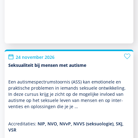
24 november 2026
Seksualiteit bij mensen met autisme
Een autisme­spectrum­stoor­nis (ASS) kan emotionele en
prak­tische pro­ble­men in iemands seksuele ont­wikke­ling.
In deze cursus krijg je zicht op de moge­lijke invloed van
autisme op het seksuele leven van mensen en op inter­
venties en oplos­singen die je je …
Accreditaties:
NIP, NVO, NVvP, NVVS (seksuologie), SKJ,
VSR