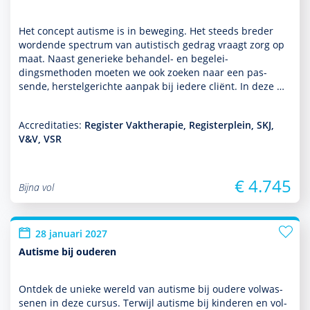
Het concept autisme is in beweging. Het steeds breder
wordende spectrum van autis­tisch gedrag vraagt zorg op
maat. Naast generieke behan­del- en bege­lei­
dingsmethoden moeten we ook zoeken naar een pas­
sende, herstelgerichte aanpak bij iedere cliënt. In deze …
Accreditaties:
Register Vaktherapie, Registerplein, SKJ,
V&V, VSR
€ 4.745
Bijna vol
28 januari 2027
Autisme bij ouderen
Ontdek de unieke wereld van autisme bij oudere vol­was­
senen in deze cursus. Terwijl autisme bij kin­de­ren en vol­