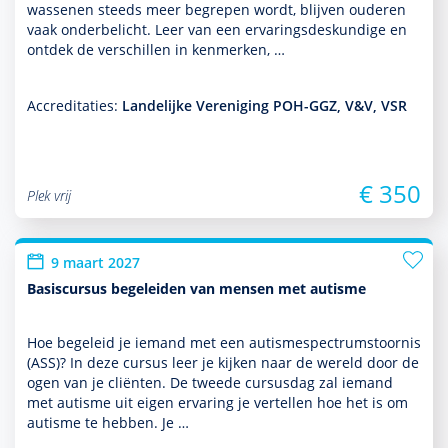
was­senen steeds meer begrepen wordt, blijven ouderen
vaak onderbelicht. Leer van een ervarings­des­kun­dige en
ontdek de ver­schil­len in kenmerken, …
Accreditaties:
Landelijke Vereniging POH-GGZ, V&V, VSR
€ 350
Plek vrij
9 maart 2027
Basiscursus begeleiden van mensen met autisme
Hoe bege­leid je iemand met een autisme­spectrum­stoor­nis
(ASS)? In deze cursus leer je kijken naar de wereld door de
ogen van je cliënten. De tweede cursusdag zal iemand
met autisme uit eigen ervaring je vertellen hoe het is om
autisme te hebben. Je …