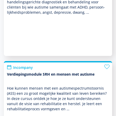
handelingsgerichte diag­nos­tiek en behan­del­ing voor
cliënten bij wie autisme samengaat met ADHD, per­soon­
lijkheidspro­ble­men, angst, depres­sie, dwang, …
Incompany
Verdiepingsmodule SRH en mensen met autisme
Hoe kunnen mensen met een autisme­spectrum­stoor­nis
(ASS) een zo groot moge­lijke kwaliteit van leven bereiken?
In deze cursus ontdek je hoe je ze kunt onder­steunen
vanuit de visie van rehabi­li­ta­tie en herstel. Je leert een
rehabi­li­ta­tieproces vorm­geven en …