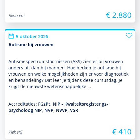
€ 2.880
Bijna vol
5 oktober 2026
Autisme bij vrouwen
Autismespectrumstoor­nissen (ASS) zien er bij vrouwen
anders uit dan bij mannen. Hoe herken je autisme bij
vrouwen en welke moge­lijk­heden zijn er voor diag­nos­tiek
en behan­del­ing? Dat leer je tijdens deze cursusdag. Je
krijgt de nieuwste weten­schappe­lijke …
Accreditaties:
FGzPt, NIP - Kwalteitsregister gz-
psycholoog NIP, NVP, NVvP, VSR
€ 410
Plek vrij