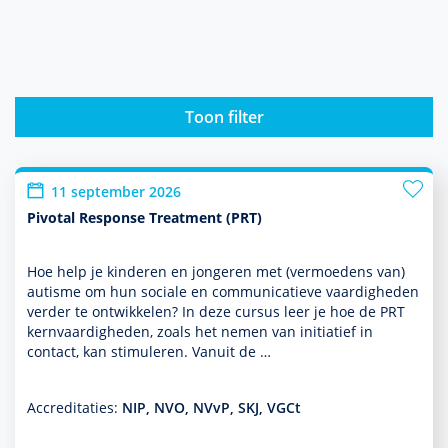
Toon filter
11 september 2026
Pivotal Response Treatment (PRT)
Hoe help je kin­de­ren en jongeren met (vermoedens van)
autisme om hun sociale en com­muni­ca­tieve vaar­dig­heden
verder te ontwik­kelen? In deze cursus leer je hoe de PRT
kernvaar­dig­heden, zoals het nemen van initiatief in
contact, kan stimuleren. Vanuit de …
Accreditaties:
NIP, NVO, NVvP, SKJ, VGCt