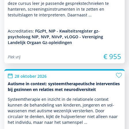
deze cursus leer je pas­sende gesprekstech­nieken te
hanteren, screeningsinstru­men­ten in te zetten en
testuitslagen te inter­pre­te­ren. Daarnaast …
Accreditaties:
FGzPt, NIP - Kwalteitsregister gz-
psycholoog NIP, NVP, NVvP, vLOGO - Vereniging
Landelijk Orgaan Gz-opleidingen
€ 955
Plek vrij
28 oktober 2026
Autisme in context: systeemtherapeutische interventies
bij gezinnen en relaties met neurodiversiteit
Systeemthera­pie en inzicht in de rela­tio­nele context
kunnen de behan­del­ing van kin­de­ren, jongeren en vol­
was­senen met autisme wezenlijk versterken. Door
circulair te denken, kijkt de hulp­ver­le­ner niet alleen naar
het individu, maar naar het samenspel …