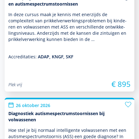
en autismespectrumstoornissen
In deze cursus maak je kennis met enerzijds de
complexiteit van prikkelverwerkingspro­ble­men bij kin­de­
ren en vol­was­senen met ASS en ver­schil­lende ont­wikke­
lingsniveaus. Anderzijds met de kansen die zintuigen en
prikkelverwerking kunnen bieden in de …
Accreditaties:
ADAP, KNGF, SKF
€ 895
Plek vrij
26 oktober 2026
Diagnostiek autismespectrumstoornissen bij
volwassenen
Hoe stel je bij normaal intelligente vol­was­senen met een
autisme­spectrum­stoor­nis (ASS) een goede diag­nose? In