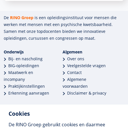
De
RINO Groep
is een opleidings­insti­tuut voor mensen die
werken met mensen met een psychische kwets­baar­heid.
Samen met onze top­docenten bieden we innova­tieve
opleidingen, cursussen en congres­sen op maat.
Onderwijs
Algemeen
Bij- en nascholing
Over ons
BIG-opleidingen
Veelgestelde vragen
Maatwerk en
Contact
incompany
Algemene
Praktijkinstellingen
voorwaarden
Erkenning aanvragen
Disclaimer & privacy
Cookies
De RINO Groep gebruikt cookies en daarmee
Meer dan 250 opleidingen