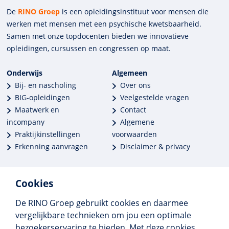
De
RINO Groep
is een opleidings­insti­tuut voor mensen die
werken met mensen met een psychische kwets­baar­heid.
Samen met onze top­docenten bieden we innova­tieve
opleidingen, cursussen en congres­sen op maat.
Onderwijs
Algemeen
Bij- en nascholing
Over ons
BIG-opleidingen
Veelgestelde vragen
Maatwerk en
Contact
incompany
Algemene
Praktijkinstellingen
voorwaarden
Erkenning aanvragen
Disclaimer & privacy
Cookies
De RINO Groep gebruikt cookies en daarmee
Meer dan 250 opleidingen
vergelijkbare technieken om jou een optimale
Alle BIG-opleidingen in huis
bezoekerservaring te bieden. Met deze cookies