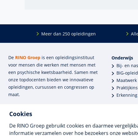
Meer dan 250 opleidingen
All
De
RINO Groep
is een opleidings­insti­tuut
Onderwijs
voor mensen die werken met mensen met
Bij- en na
een psychische kwets­baar­heid. Samen met
BIG-oplei
onze top­docenten bieden we innova­tieve
Maatwerk
opleidingen, cursussen en congres­sen op
Praktijkins
maat.
Erkenning
Cookies
De RINO Groep gebruikt cookies en daarmee vergelijkb
informatie verzamelen over hoe bezoekers onze website