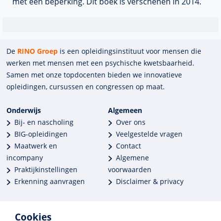
met een beperking. Dit boek is verschenen in 2014.
De
RINO Groep
is een opleidings­insti­tuut voor mensen die
werken met mensen met een psychische kwets­baar­heid.
Samen met onze top­docenten bieden we innova­tieve
opleidingen, cursussen en congres­sen op maat.
Onderwijs
Algemeen
Bij- en nascholing
Over ons
BIG-opleidingen
Veelgestelde vragen
Maatwerk en
Contact
incompany
Algemene
Praktijkinstellingen
voorwaarden
Erkenning aanvragen
Disclaimer & privacy
Cookies