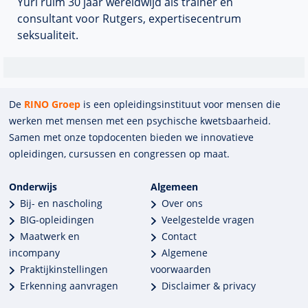
Yuri ruim 30 jaar wereldwijd als trainer en
consultant voor Rutgers, expertisecentrum
seksualiteit.
De
RINO Groep
is een opleidings­insti­tuut voor mensen die
werken met mensen met een psychische kwets­baar­heid.
Samen met onze top­docenten bieden we innova­tieve
opleidingen, cursussen en congres­sen op maat.
Onderwijs
Algemeen
Bij- en nascholing
Over ons
BIG-opleidingen
Veelgestelde vragen
Maatwerk en
Contact
incompany
Algemene
Praktijkinstellingen
voorwaarden
Erkenning aanvragen
Disclaimer & privacy