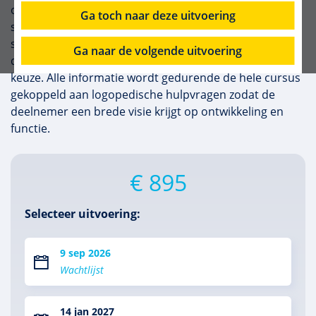
ontwikkeling van communicatieve vaardigheden,
Ga toch naar deze uitvoering
spraak, taal, eten en drinken? Dan is deze module die
specifiek voor logopedisten ontwikkeld is en met name
Ga naar de volgende uitvoering
door logopedisten gegeven wordt wellicht een goede
keuze. Alle informatie wordt gedurende de hele cursus
gekoppeld aan logopedische hulpvragen zodat de
deelnemer een brede visie krijgt op ontwikkeling en
functie.
€ 895
Selecteer uitvoering:
9 sep 2026
Wachtlijst
14 jan 2027