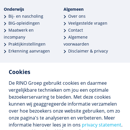
Onderwijs
Algemeen
Bij- en nascholing
Over ons
BIG-opleidingen
Veelgestelde vragen
Maatwerk en
Contact
incompany
Algemene
Praktijkinstellingen
voorwaarden
Erkenning aanvragen
Disclaimer & privacy
Cookies
De RINO Groep gebruikt cookies en daarmee
Meer dan 250 opleidingen
vergelijkbare technieken om jou een optimale
Alle BIG-opleidingen in huis
bezoekerservaring te bieden. Met deze cookies
Cedeo-erkend en CRKBO-geregistreerd
kunnen wij geaggregeerde informatie verzamelen
Gemiddelde beoordeling 8,4
over hoe bezoekers onze website gebruiken, om zo
onze pagina's te analyseren en verbeteren. Meer
informatie hierover lees je in ons
privacy statement
.