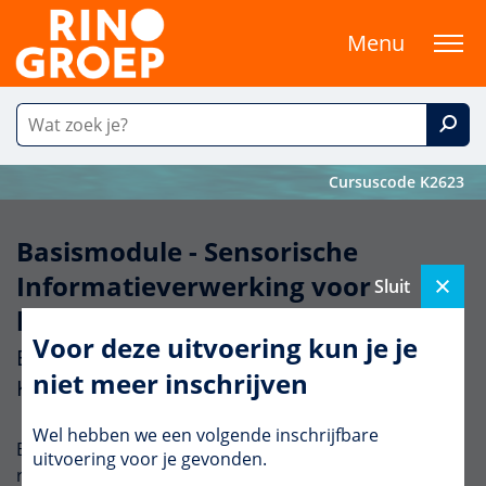
Menu
Cursuscode K2623
Basismodule - Sensorische
Informatieverwerking voor
Sluit
logopedisten
Voor deze uitvoering kun je je
Een cursus vanuit het aanbod van Anders
niet meer inschrijven
Kijken naar Kinderen
Wel hebben we een volgende inschrijfbare
Ben je op zoek naar een praktische cursus over de
uitvoering voor je gevonden.
relatie tussen de zintuigen, de prikkelverwerking en de