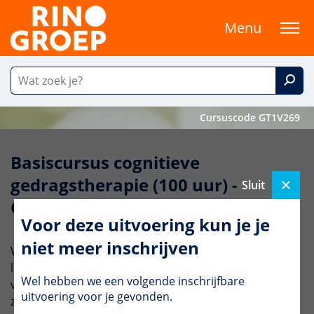
Menu
Cursuscode GT1V269
Basiscursus cognitieve
gedragstherapie (100 uur) -
Sluit
Compacte inleiding
Voor deze uitvoering kun je je
niet meer inschrijven
Wil je de basiscursus CGT volgen, maar is een volledig
live traject lastig te combineren met je agenda? Tijdens
Wel hebben we een volgende inschrijfbare
vier aaneengesloten lesdagen in Utrecht volg je deze
uitvoering voor je gevonden.
zomer de inleiding (30 uur), waarna je de cursus