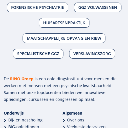
FORENSISCHE PSYCHIATRIE
GGZ VOLWASSENEN
HUISARTSENPRAKTIJK
MAATSCHAPPELIJKE OPVANG EN RIBW
SPECIALISTISCHE GGZ
VERSLAVINGSZORG
De
RINO Groep
is een opleidings­insti­tuut voor mensen die
werken met mensen met een psychische kwets­baar­heid.
Samen met onze top­docenten bieden we innova­tieve
opleidingen, cursussen en congres­sen op maat.
Onderwijs
Algemeen
Bij- en nascholing
Over ons
BIG-opleidingen
Veelgestelde vragen