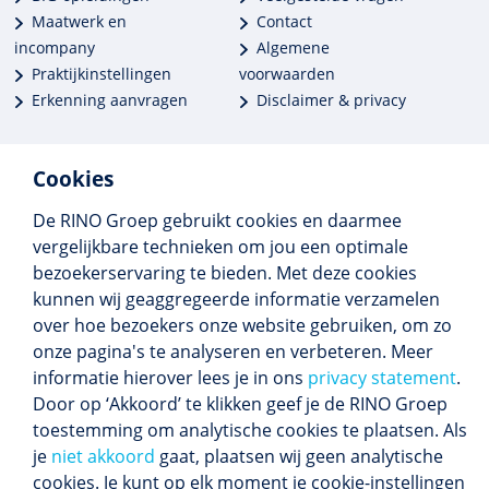
Maatwerk en
Contact
incompany
Algemene
Praktijkinstellingen
voorwaarden
Erkenning aanvragen
Disclaimer & privacy
Cookies
De RINO Groep gebruikt cookies en daarmee
Meer dan 250 opleidingen
vergelijkbare technieken om jou een optimale
Alle BIG-opleidingen in huis
bezoekerservaring te bieden. Met deze cookies
Cedeo-erkend en CRKBO-geregistreerd
kunnen wij geaggregeerde informatie verzamelen
Gemiddelde beoordeling 8,4
over hoe bezoekers onze website gebruiken, om zo
onze pagina's te analyseren en verbeteren. Meer
informatie hierover lees je in ons
privacy statement
.
Door op ‘Akkoord’ te klikken geef je de RINO Groep
Volg ons
toestemming om analytische cookies te plaatsen. Als
Blijf op de hoogte van het (nieuwe) scholings­
je
niet akkoord
gaat, plaatsen wij geen analytische
aanbod en ons laatste nieuws.
cookies. Je kunt op elk moment je cookie-instellingen