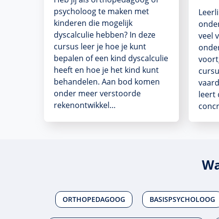
psycholoog te maken met
Leerl
kinderen die mogelijk
onder
dyscalculie hebben? In deze
veel 
cursus leer je hoe je kunt
onder
bepalen of een kind dyscalculie
voort
heeft en hoe je het kind kunt
cursu
behandelen. Aan bod komen
vaard
onder meer verstoorde
leert
rekenontwikkel…
concr
Wa
ORTHOPEDAGOOG
BASISPSYCHOLOOG