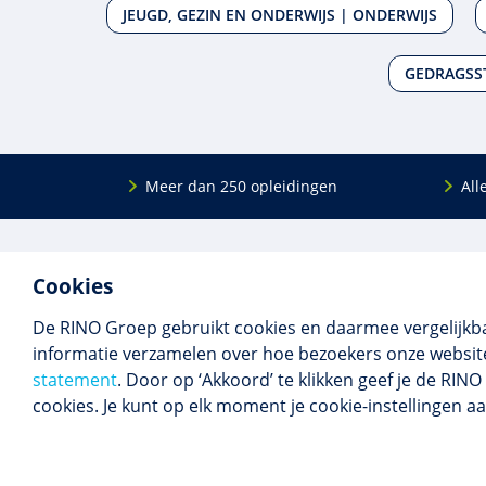
JEUGD, GEZIN EN ONDERWIJS | ONDERWIJS
GEDRAGSS
Meer dan 250 opleidingen
All
De
RINO Groep
is een opleidings­insti­tuut
Onderwijs
Cookies
voor mensen die werken met mensen met
Bij- en na
een psychische kwets­baar­heid. Samen met
BIG-oplei
De RINO Groep gebruikt cookies en daarmee vergelijkb
onze top­docenten bieden we innova­tieve
Maatwerk
informatie verzamelen over hoe bezoekers onze website
opleidingen, cursussen en congres­sen op
Praktijkins
statement
. Door op ‘Akkoord’ te klikken geef je de RI
maat.
Erkenning
cookies. Je kunt op elk moment je cookie-instellingen a