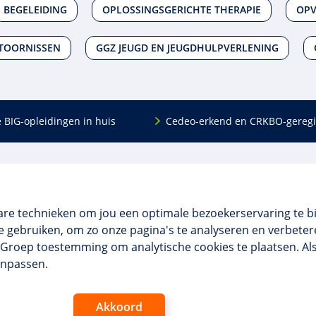
BEGELEIDING
OPLOSSINGSGERICHTE THERAPIE
OPV
TOORNISSEN
GGZ JEUGD EN JEUGDHULPVERLENING
e BIG-opleidingen in huis
Cedeo-erkend en CRKBO-geregi
Algemeen
scholing
Over ons
dingen
Veelgestelde vragen
are technieken om jou een optimale bezoekerservaring te b
 en incompany
Contact
 gebruiken, om zo onze pagina's te analyseren en verbetere
tellingen
Algemene voorwaarden
NO Groep toestemming om analytische cookies te plaatsen. Al
 aanvragen
Disclaimer & privacy
anpassen.
Akkoord