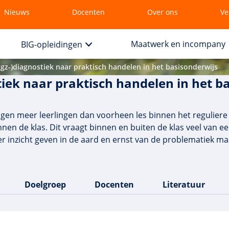
Nieuws
Docenten
Over ons
Ve
Maatwerk en incompany
BIG-opleidingen
ggz-)diagnostiek naar praktisch handelen in het basisonderwijs
tiek naar praktisch handelen in het b
gen meer leerlingen dan voorheen les binnen het reguliere 
nnen de klas. Dit vraagt binnen en buiten de klas veel van e
r inzicht geven in de aard en ernst van de problematiek maa
Doelgroep
Docenten
Literatuur