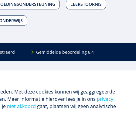
OEDINGSONDERSTEUNING
LEERSTOORNIS
ONDERWIJS
streerd
Gemiddelde beoordeling 8,4
Volg ons
Blijf op de hoogte van het (nieuwe) scholings­
aanbod en ons laatste nieuws.
ieden. Met deze cookies kunnen wij geaggregeerde
n. Meer informatie hierover lees je in ons
privacy
s je
niet akkoord
gaat, plaatsen wij geen analytische
Inschrijven nieuwsbrief