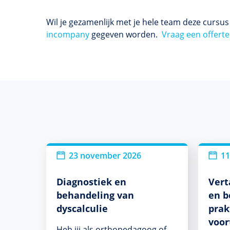
Wil je gezamenlijk met je hele team deze cursu
incompany
gegeven worden.
Vraag een offerte
23 november 2026
11
Diagnostiek en
Vert
behandeling van
en b
dyscalculie
prak
voor
Heb jij als orthopedagoog of