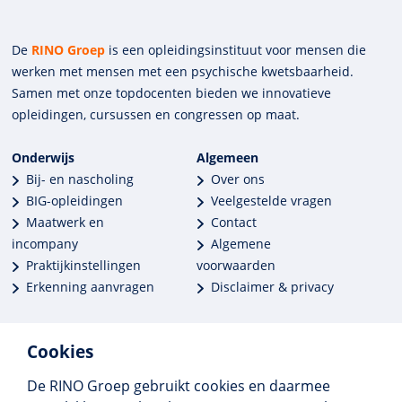
De
RINO Groep
is een opleidings­insti­tuut voor mensen die
werken met mensen met een psychische kwets­baar­heid.
Samen met onze top­docenten bieden we innova­tieve
opleidingen, cursussen en congres­sen op maat.
Onderwijs
Algemeen
Bij- en nascholing
Over ons
BIG-opleidingen
Veelgestelde vragen
Maatwerk en
Contact
incompany
Algemene
Praktijkinstellingen
voorwaarden
Erkenning aanvragen
Disclaimer & privacy
Cookies
De RINO Groep gebruikt cookies en daarmee
Meer dan 250 opleidingen