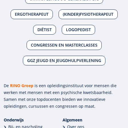
ERGOTHERAPEUT
(KINDER)FYSIOTHERAPEUT
DIËTIST
LOGOPEDIST
CONGRESSEN EN MASTERCLASSES
GGZ JEUGD EN JEUGDHULPVERLENING
De
RINO Groep
is een opleidings­insti­tuut voor mensen die
werken met mensen met een psychische kwets­baar­heid.
Samen met onze top­docenten bieden we innova­tieve
opleidingen, cursussen en congres­sen op maat.
Onderwijs
Algemeen
Bij- en nascholing
Over ons