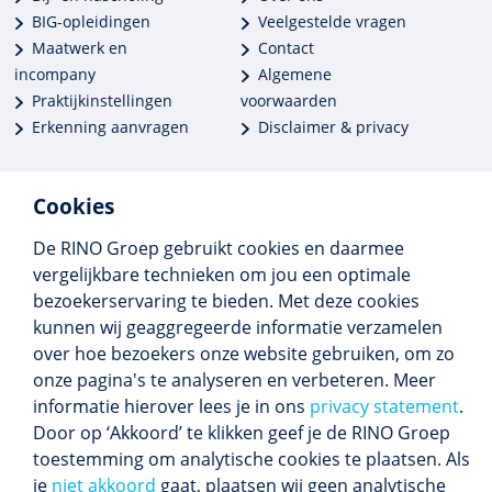
BIG-opleidingen
Veelgestelde vragen
Maatwerk en
Contact
incompany
Algemene
Praktijkinstellingen
voorwaarden
Erkenning aanvragen
Disclaimer & privacy
Cookies
De RINO Groep gebruikt cookies en daarmee
Meer dan 250 opleidingen
vergelijkbare technieken om jou een optimale
Alle BIG-opleidingen in huis
bezoekerservaring te bieden. Met deze cookies
Cedeo-erkend en CRKBO-geregistreerd
kunnen wij geaggregeerde informatie verzamelen
Gemiddelde beoordeling 8,4
over hoe bezoekers onze website gebruiken, om zo
onze pagina's te analyseren en verbeteren. Meer
informatie hierover lees je in ons
privacy statement
.
Door op ‘Akkoord’ te klikken geef je de RINO Groep
Volg ons
toestemming om analytische cookies te plaatsen. Als
Blijf op de hoogte van het (nieuwe) scholings­
je
niet akkoord
gaat, plaatsen wij geen analytische
aanbod en ons laatste nieuws.