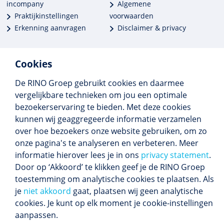
incompany
Algemene
Praktijkinstellingen
voorwaarden
Erkenning aanvragen
Disclaimer & privacy
Cookies
De RINO Groep gebruikt cookies en daarmee
Meer dan 250 opleidingen
vergelijkbare technieken om jou een optimale
Alle BIG-opleidingen in huis
bezoekerservaring te bieden. Met deze cookies
Cedeo-erkend en CRKBO-geregistreerd
kunnen wij geaggregeerde informatie verzamelen
Gemiddelde beoordeling 8,4
over hoe bezoekers onze website gebruiken, om zo
onze pagina's te analyseren en verbeteren. Meer
informatie hierover lees je in ons
privacy statement
.
Door op ‘Akkoord’ te klikken geef je de RINO Groep
Volg ons
toestemming om analytische cookies te plaatsen. Als
Blijf op de hoogte van het (nieuwe) scholings­
je
niet akkoord
gaat, plaatsen wij geen analytische
aanbod en ons laatste nieuws.
cookies. Je kunt op elk moment je cookie-instellingen
Inschrijven nieuwsbrief
aanpassen.