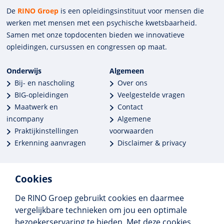
De
RINO Groep
is een opleidings­insti­tuut voor mensen die
werken met mensen met een psychische kwets­baar­heid.
Samen met onze top­docenten bieden we innova­tieve
opleidingen, cursussen en congres­sen op maat.
Onderwijs
Algemeen
Bij- en nascholing
Over ons
BIG-opleidingen
Veelgestelde vragen
Maatwerk en
Contact
incompany
Algemene
Praktijkinstellingen
voorwaarden
Erkenning aanvragen
Disclaimer & privacy
Cookies
De RINO Groep gebruikt cookies en daarmee
Meer dan 250 opleidingen
vergelijkbare technieken om jou een optimale
Alle BIG-opleidingen in huis
bezoekerservaring te bieden. Met deze cookies