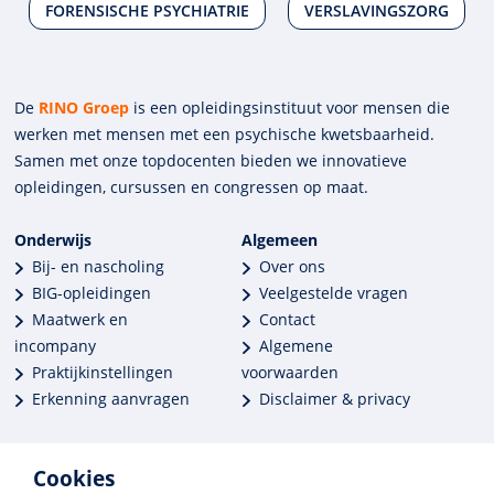
FORENSISCHE PSYCHIATRIE
VERSLAVINGSZORG
De
RINO Groep
is een opleidings­insti­tuut voor mensen die
werken met mensen met een psychische kwets­baar­heid.
Samen met onze top­docenten bieden we innova­tieve
opleidingen, cursussen en congres­sen op maat.
Onderwijs
Algemeen
Bij- en nascholing
Over ons
BIG-opleidingen
Veelgestelde vragen
Maatwerk en
Contact
incompany
Algemene
Praktijkinstellingen
voorwaarden
Erkenning aanvragen
Disclaimer & privacy
Cookies