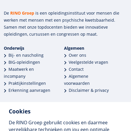
De
RINO Groep
is een opleidings­insti­tuut voor mensen die
werken met mensen met een psychische kwets­baar­heid.
Samen met onze top­docenten bieden we innova­tieve
opleidingen, cursussen en congres­sen op maat.
Onderwijs
Algemeen
Bij- en nascholing
Over ons
BIG-opleidingen
Veelgestelde vragen
Maatwerk en
Contact
incompany
Algemene
Praktijkinstellingen
voorwaarden
Erkenning aanvragen
Disclaimer & privacy
Cookies
De RINO Groep gebruikt cookies en daarmee
Meer dan 250 opleidingen
vergelijkbare technieken om jou een optimale