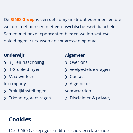
De
RINO Groep
is een opleidings­insti­tuut voor mensen die
werken met mensen met een psychische kwets­baar­heid.
Samen met onze top­docenten bieden we innova­tieve
opleidingen, cursussen en congres­sen op maat.
Onderwijs
Algemeen
Bij- en nascholing
Over ons
BIG-opleidingen
Veelgestelde vragen
Maatwerk en
Contact
incompany
Algemene
Praktijkinstellingen
voorwaarden
Erkenning aanvragen
Disclaimer & privacy
Cookies
De RINO Groep gebruikt cookies en daarmee