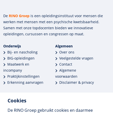
De
RINO Groep
is een opleidings­insti­tuut voor mensen die
werken met mensen met een psychische kwets­baar­heid.
Samen met onze top­docenten bieden we innova­tieve
opleidingen, cursussen en congres­sen op maat.
Onderwijs
Algemeen
Bij- en nascholing
Over ons
BIG-opleidingen
Veelgestelde vragen
Maatwerk en
Contact
incompany
Algemene
Praktijkinstellingen
voorwaarden
Erkenning aanvragen
Disclaimer & privacy
Cookies
De RINO Groep gebruikt cookies en daarmee
Meer dan 250 opleidingen