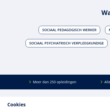
Wa
SOCIAAL PEDAGOGISCH WERKER
SOCIAAL PSYCHIATRISCH VERPLEEGKUNDIGE
Meer dan 250 opleidingen
All
De
RINO Groep
is een opleidings­insti­tuut
Onderwijs
Cookies
voor mensen die werken met mensen met
Bij- en na