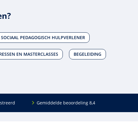
en?
SOCIAAL PEDAGOGISCH HULPVERLENER
ESSEN EN MASTERCLASSES
BEGELEIDING
streerd
Gemiddelde beoordeling 8,4
Volg ons
Blijf op de hoogte van het (nieuwe) scholings­