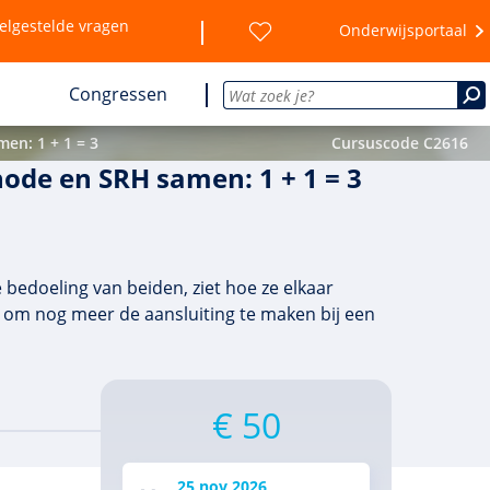
elgestelde vragen
Onderwijsportaal
Congressen
en: 1 + 1 = 3
Cursuscode C2616
hode en SRH samen: 1 + 1 = 3
bedoeling van beiden, ziet hoe ze elkaar
ap om nog meer de aansluiting te maken bij een
€ 50
25 nov 2026