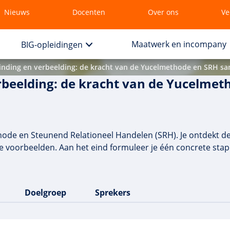
Nieuws
Docenten
Over ons
Ve
Maatwerk en incompany
BIG-opleidingen
binding en verbeelding: de kracht van de Yucelmethode en SRH sam
rbeelding: de kracht van de Yucelmet
ode en Steunend Relationeel Handelen (SRH). Je ontdekt de 
ende voorbeelden. Aan het eind formuleer je één concrete st
Doelgroep
Sprekers