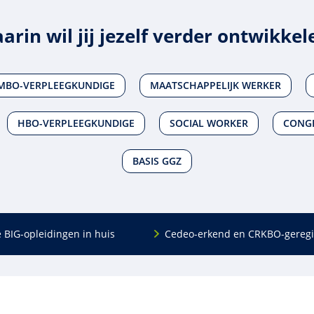
arin wil jij jezelf verder ontwikkel
MBO-VERPLEEGKUNDIGE
MAATSCHAPPELIJK WERKER
HBO-VERPLEEGKUNDIGE
SOCIAL WORKER
CONGR
BASIS GGZ
e BIG-opleidingen in huis
Cedeo-erkend en CRKBO-geregi
Algemeen
scholing
Over ons