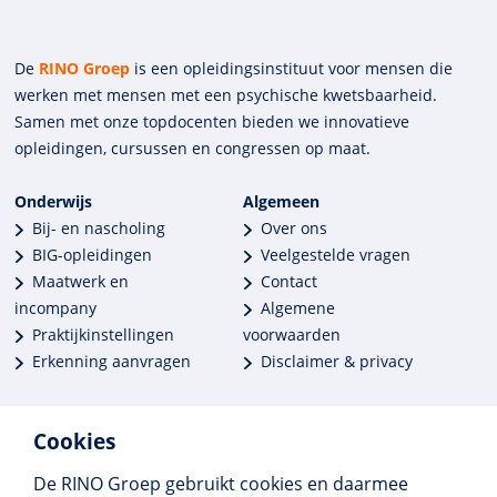
De
RINO Groep
is een opleidings­insti­tuut voor mensen die
werken met mensen met een psychische kwets­baar­heid.
Samen met onze top­docenten bieden we innova­tieve
opleidingen, cursussen en congres­sen op maat.
Onderwijs
Algemeen
Bij- en nascholing
Over ons
BIG-opleidingen
Veelgestelde vragen
Maatwerk en
Contact
incompany
Algemene
Praktijkinstellingen
voorwaarden
Erkenning aanvragen
Disclaimer & privacy
Cookies
De RINO Groep gebruikt cookies en daarmee
Meer dan 250 opleidingen