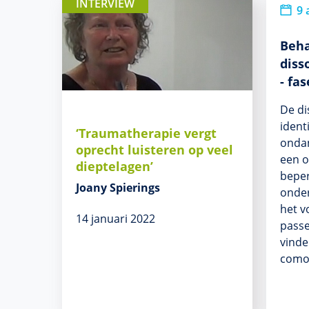
INTERVIEW
9 
Beha
diss
- fas
De di
identi
‘Traumatherapie vergt
onda
oprecht luisteren op veel
een 
dieptelagen’
beper
Joany Spierings
onder
het v
14 januari 2022
pass
vinde
como