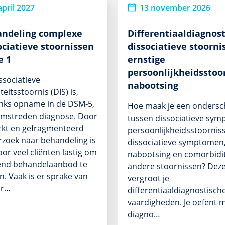
april 2027
13 november 2026
ndeling complexe
Differentiaaldiagnos
ociatieve stoornissen
dissociatieve stoorni
e 1
ernstige
persoonlijkheidsstoo
ssociatieve
nabootsing
teitsstoornis (DIS) is,
nks opname in de DSM‑5,
Hoe maak je een ondersc
omstreden diagnose. Door
tussen dissociatieve sy
kt en gefragmenteerd
persoonlijkheidsstoornis
zoek naar behandeling is
dissociatieve symptomen
oor veel cliënten lastig om
nabootsing en comorbidit
end behandelaanbod te
andere stoornissen? Dez
n. Vaak is er sprake van
vergroot je
r…
differentiaaldiagnostisch
vaardigheden. Je oefent 
diagno…