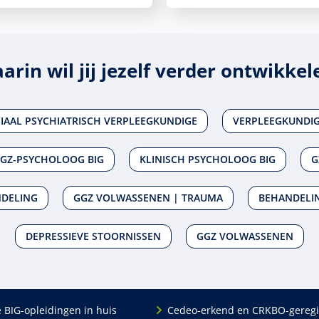
arin wil jij jezelf verder ontwikkel
IAAL PSYCHIATRISCH VERPLEEGKUNDIGE
VERPLEEGKUNDIG 
GZ-PSYCHOLOOG BIG
KLINISCH PSYCHOLOOG BIG
G
NDELING
GGZ VOLWASSENEN | TRAUMA
BEHANDELI
DEPRESSIEVE STOORNISSEN
GGZ VOLWASSENEN
e BIG-opleidingen in huis
Cedeo-erkend en CRKBO-geregi