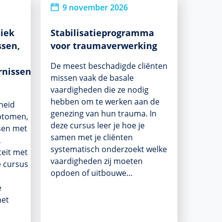
9 november 2026
tiek
Stabilisatieprogramma
ssen,
voor traumaverwerking
De meest beschadigde cliënten
rnissen,
missen vaak de basale
vaardigheden die ze nodig
hebben om te werken aan de
heid
genezing van hun trauma. In
mptomen,
deze cursus leer je hoe je
sen met
samen met je cliënten
,
systematisch onderzoekt welke
eit met
vaardigheden zij moeten
e cursus
opdoen of uitbouwe…
e
met