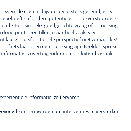
issen: de cliënt is bijvoorbeeld sterk geremd, er is
olebehoefte of andere potentiële
procesverstoorders.
doende. Een simpele,
goedgerichte vraag of opmerking
dood punt heen tillen, maar heel vaak is een
t laat zijn disfunctionele perspectief niet zomaar los!
ien of iets laat doen een oplossing zijn.
Beelden spreken
 informatie is overtuigender dan uitsluitend verbale
experiëntiële
informatie: zelf ervaren
egevoegd kunnen worden om interventies te versterken