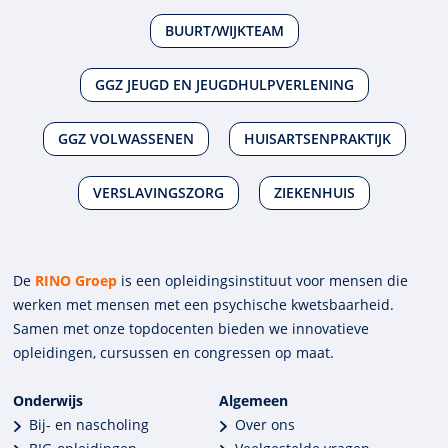
BUURT/WIJKTEAM
GGZ JEUGD EN JEUGDHULPVERLENING
GGZ VOLWASSENEN
HUISARTSENPRAKTIJK
VERSLAVINGSZORG
ZIEKENHUIS
De
RINO Groep
is een opleidings­insti­tuut voor mensen die
werken met mensen met een psychische kwets­baar­heid.
Samen met onze top­docenten bieden we innova­tieve
opleidingen, cursussen en congres­sen op maat.
Onderwijs
Algemeen
Bij- en nascholing
Over ons