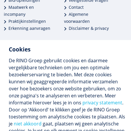
BIG-opleidingen
Veelgestelde vragen
Maatwerk en
Contact
incompany
Algemene
Praktijkinstellingen
voorwaarden
Erkenning aanvragen
Disclaimer & privacy
Cookies
De RINO Groep gebruikt cookies en daarmee
Meer dan 250 opleidingen
vergelijkbare technieken om jou een optimale
Alle BIG-opleidingen in huis
bezoekerservaring te bieden. Met deze cookies
Cedeo-erkend en CRKBO-geregistreerd
kunnen wij geaggregeerde informatie verzamelen
Gemiddelde beoordeling 8,4
over hoe bezoekers onze website gebruiken, om zo
onze pagina's te analyseren en verbeteren. Meer
informatie hierover lees je in ons
privacy statement
.
Door op ‘Akkoord’ te klikken geef je de RINO Groep
Volg ons
toestemming om analytische cookies te plaatsen. Als
Blijf op de hoogte van het (nieuwe) scholings­
je
niet akkoord
gaat, plaatsen wij geen analytische
aanbod en ons laatste nieuws.
cookies. Je kunt op elk moment je cookie-instellingen