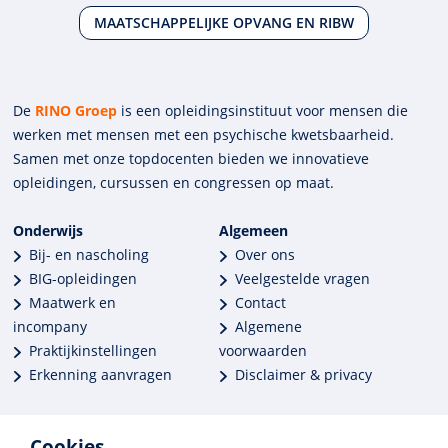
MAATSCHAPPELIJKE OPVANG EN RIBW
De
RINO Groep
is een opleidings­insti­tuut voor mensen die
werken met mensen met een psychische kwets­baar­heid.
Samen met onze top­docenten bieden we innova­tieve
opleidingen, cursussen en congres­sen op maat.
Onderwijs
Algemeen
Bij- en nascholing
Over ons
BIG-opleidingen
Veelgestelde vragen
Maatwerk en
Contact
incompany
Algemene
Praktijkinstellingen
voorwaarden
Erkenning aanvragen
Disclaimer & privacy
Cookies