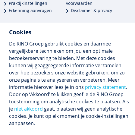
Praktijkinstellingen
voorwaarden
Erkenning aanvragen
Disclaimer & privacy
Cookies
De RINO Groep gebruikt cookies en daarmee
Meer dan 250 opleidingen
vergelijkbare technieken om jou een optimale
Alle BIG-opleidingen in huis
bezoekerservaring te bieden. Met deze cookies
Cedeo-erkend en CRKBO-geregistreerd
kunnen wij geaggregeerde informatie verzamelen
Gemiddelde beoordeling 8,4
over hoe bezoekers onze website gebruiken, om zo
onze pagina's te analyseren en verbeteren. Meer
informatie hierover lees je in ons
privacy statement
.
Door op ‘Akkoord’ te klikken geef je de RINO Groep
Volg ons
toestemming om analytische cookies te plaatsen. Als
Blijf op de hoogte van het (nieuwe) scholings­
je
niet akkoord
gaat, plaatsen wij geen analytische
aanbod en ons laatste nieuws.
cookies. Je kunt op elk moment je cookie-instellingen
Inschrijven nieuwsbrief
aanpassen.