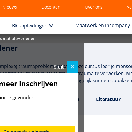
Nieuws
Docenten
Over ons
Ve
Maatwerk en incompany
BIG-opleidingen
aumahulpverlener
lener
omplexe) traumaproblematiek? In deze cursus leer je mense
Sluit
ok wanneer zij niet in staat zijn hun trauma te verwerken. 
f onverwerkt trauma - weer zo goed mogelijk kunnen oppakken
 meer inschrijven
oor je gevonden.
Doelgroep
Docenten
Literatuur
Ga naar de volgende