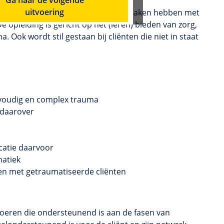
n bij de richtlijnen voor effectieve
uitvoering
pgeleide hulpverleners die veel te maken hebben met
opleiding is gericht op het (leren) bieden van zorg,
a. Ook wordt stil gestaan bij cliënten die niet in staat
lvoudig en complex trauma
 daarover
catie daarvoor
atiek
en met getraumatiseerde cliënten
 voeren die ondersteunend is aan de fasen van