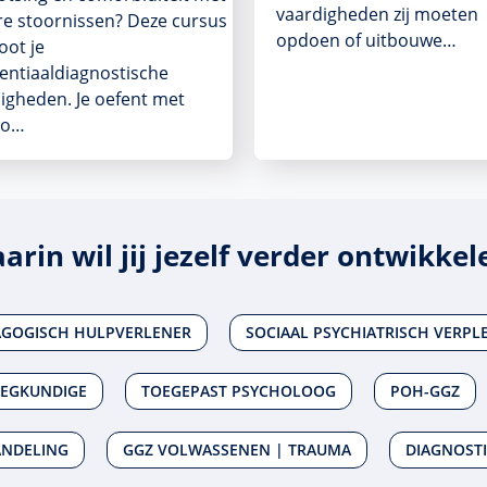
vaardigheden zij moeten
e stoornissen? Deze cursus
opdoen of uitbouwe…
oot je
rentiaaldiagnostische
igheden. Je oefent met
no…
arin wil jij jezelf verder ontwikkel
AGOGISCH HULPVERLENER
SOCIAAL PSYCHIATRISCH VERPL
EEGKUNDIGE
TOEGEPAST PSYCHOLOOG
POH-GGZ
ANDELING
GGZ VOLWASSENEN | TRAUMA
DIAGNOSTI