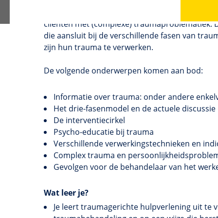
De cursus tot psychotraumahulpverlener sluit aa
traumahulpverlening en is bedoeld voor hbo-o
cliënten met (complexe) traumaproblematiek. De 
die aansluit bij de verschillende fasen van traum
zijn hun trauma te verwerken.
De volgende onderwerpen komen aan bod:
Informatie over trauma: onder andere enke
Het drie-fasenmodel en de actuele discussie
De interventiecirkel
Psycho-educatie bij trauma
Verschillende verwerkingstechnieken en indi
Complex trauma en persoonlijkheidsproblem
Gevolgen voor de behandelaar van het werk
Wat leer je?
Je leert traumagerichte hulpverlening uit te