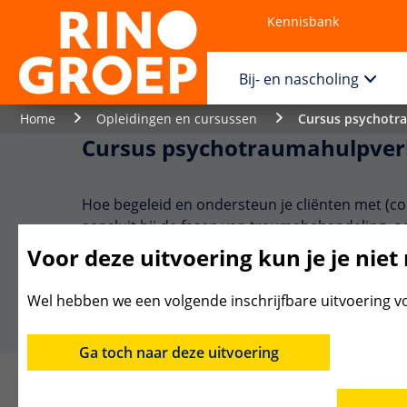
Kennisbank
Contact
Bij- en nascholing
Home
Opleidingen en cursussen
Cursus psychotr
Cursus psychotraumahulpver
Hoe begeleid en ondersteun je cliënten met (c
aansluit bij de fasen van traumabehandeling, o
bij dat je cliënten hun leven - met verwerkt o
Voor deze uitvoering kun je je niet
Wel hebben we een volgende inschrijfbare uitvoering v
Inhoud
Datums
Accreditatie
Ga toch naar deze uitvoering