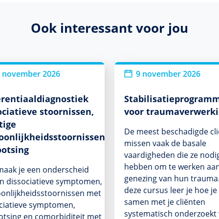
Ook interessant voor jou
 november 2026
9 november 2026
erentiaaldiagnostiek
Stabilisatieprogram
ociatieve stoornissen,
voor traumaverwerk
tige
De meest beschadigde cl
oonlijkheidsstoornissen,
missen vaak de basale
otsing
vaardigheden die ze nodi
hebben om te werken aa
aak je een onderscheid
genezing van hun trauma.
n dissociatieve symptomen,
deze cursus leer je hoe je
onlijkheidsstoornissen met
samen met je cliënten
ciatieve symptomen,
systematisch onderzoekt
tsing en comorbiditeit met