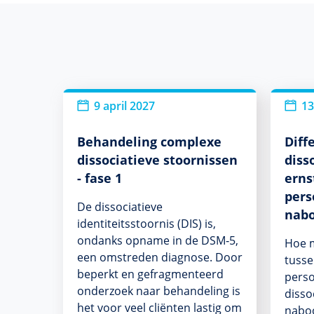
9 april 2027
13
Behandeling complexe
Diff
dissociatieve stoornissen
diss
- fase 1
erns
pers
De dissociatieve
nabo
identiteitsstoornis (DIS) is,
ondanks opname in de DSM‑5,
Hoe m
een omstreden diagnose. Door
tusse
beperkt en gefragmenteerd
perso
onderzoek naar behandeling is
disso
het voor veel cliënten lastig om
naboo