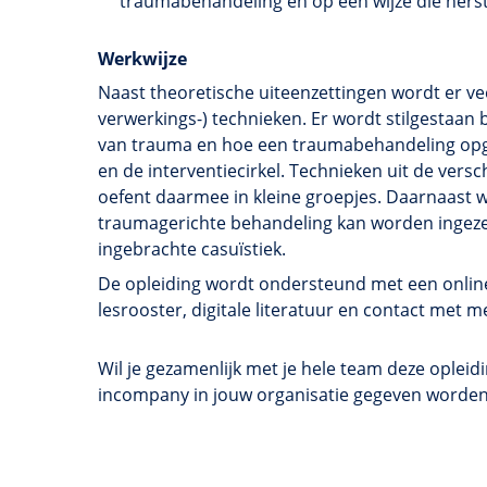
traumabehandeling en op een wijze die herst
Werkwijze
Naast theoretische uiteenzettingen wordt er ve
verwerkings-) technieken. Er wordt stilgestaan b
van trauma en hoe een traumabehandeling opg
en de interventiecirkel. Technieken uit de vers
oefent daarmee in kleine groepjes. Daarnaast 
traumagerichte behandeling kan worden ingeze
ingebrachte casuïstiek.
De opleiding wordt ondersteund met een online 
lesrooster, digitale literatuur en contact me
Wil je gezamenlijk met je hele team deze opleid
incompany in jouw organisatie gegeven worde