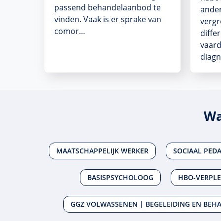
passend behandelaanbod te
ander
vinden. Vaak is er sprake van
vergr
comor…
diffe
vaard
diag
Wa
MAATSCHAPPELIJK WERKER
SOCIAAL PED
BASISPSYCHOLOOG
HBO-VERPL
GGZ VOLWASSENEN | BEGELEIDING EN BEH