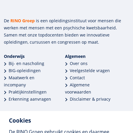
De
RINO Groep
is een opleidings­insti­tuut voor mensen die
werken met mensen met een psychische kwets­baar­heid.
Samen met onze top­docenten bieden we innova­tieve
opleidingen, cursussen en congres­sen op maat.
Onderwijs
Algemeen
Bij- en nascholing
Over ons
BIG-opleidingen
Veelgestelde vragen
Maatwerk en
Contact
incompany
Algemene
Praktijkinstellingen
voorwaarden
Erkenning aanvragen
Disclaimer & privacy
Cookies
De RINO Groep gebruikt cookies en daarmee