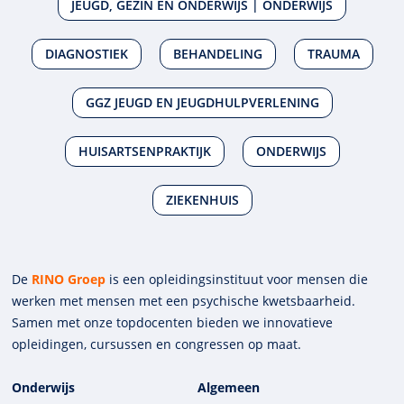
JEUGD, GEZIN EN ONDERWIJS | ONDERWIJS
DIAGNOSTIEK
BEHANDELING
TRAUMA
GGZ JEUGD EN JEUGDHULPVERLENING
HUISARTSENPRAKTIJK
ONDERWIJS
ZIEKENHUIS
De
RINO Groep
is een opleidings­insti­tuut voor mensen die
werken met mensen met een psychische kwets­baar­heid.
Samen met onze top­docenten bieden we innova­tieve
opleidingen, cursussen en congres­sen op maat.
Onderwijs
Algemeen