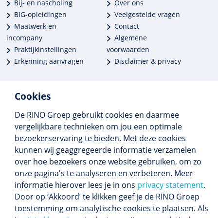
Bij- en nascholing
Over ons
BIG-opleidingen
Veelgestelde vragen
Maatwerk en
Contact
incompany
Algemene
Praktijkinstellingen
voorwaarden
Erkenning aanvragen
Disclaimer & privacy
Cookies
De RINO Groep gebruikt cookies en daarmee
Meer dan 250 opleidingen
vergelijkbare technieken om jou een optimale
Alle BIG-opleidingen in huis
bezoekerservaring te bieden. Met deze cookies
Cedeo-erkend en CRKBO-geregistreerd
kunnen wij geaggregeerde informatie verzamelen
Gemiddelde beoordeling 8,4
over hoe bezoekers onze website gebruiken, om zo
onze pagina's te analyseren en verbeteren. Meer
informatie hierover lees je in ons
privacy statement
.
Door op ‘Akkoord’ te klikken geef je de RINO Groep
Volg ons
toestemming om analytische cookies te plaatsen. Als
Blijf op de hoogte van het (nieuwe) scholings­