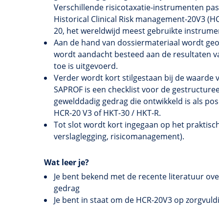
Verschillende
risicotaxatie-instrumenten
pass
Historical
Clinical
Risk
management-20V3
(
HC
20
, het wereldwijd meest gebruikte instrume
Aan de hand van
dossiermateriaal
wordt geo
wordt aandacht besteed aan de resultaten 
toe is uitgevoerd.
Verder wordt kort stilgestaan bij de waarde
SAPROF
is een checklist voor de gestructur
gewelddadig gedrag die ontwikkeld is als pos
HCR-20
V3 of
HKT-30 / HKT-R
.
Tot slot wordt kort ingegaan op het praktisc
verslaglegging, risicomanagement).
Wat leer je?
Je bent bekend met de recente literatuur ove
gedrag
Je bent in staat om de HCR-20V3 op zorgvuldi