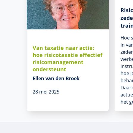
Risi
zede
trai
Hoe s
in va
Van taxatie naar actie:
zeden
hoe risicotaxatie effectief
werke
risicomanagement
instr
ondersteunt
hoe j
Ellen van den Broek
behan
Daarn
28 mei 2025
actue
het g