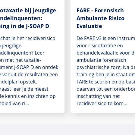
cotaxatie bij jeugdige
FARE - Forensisch
ndelinquenten:
Ambulante Risico
ning in de J-SOAP D
Evaluatie
chat je het recidiverisico
De FARE v3 is een instru
n jeugdige
voor risicotaxatie en
delinquenten? Leer
behandelevaluatie voor d
n met het taxatie-
ambulante forensisch
ument J-SOAP D en ontdek
psychiatrische zorg. Na d
e vanuit de resultaten een
training ben je in staat o
delplan opstelt.
FARE te scoren en op bas
aast leer je de meest
daarvan tot een onderb
le kennis en inzichten op
inschatting van het
ebied van ri…
recidiverisico te kom…