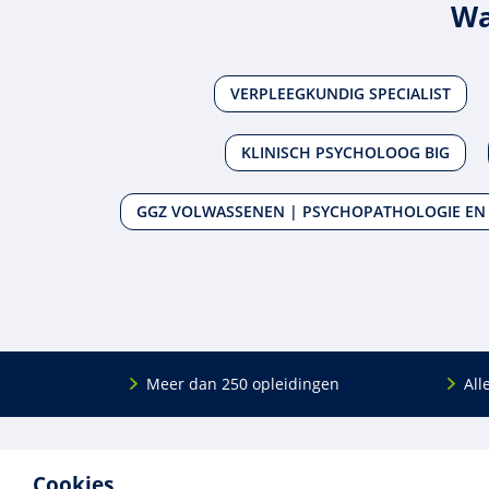
Wa
VERPLEEGKUNDIG SPECIALIST
KLINISCH PSYCHOLOOG BIG
GGZ VOLWASSENEN | PSYCHOPATHOLOGIE EN 
Meer dan 250 opleidingen
All
De
RINO Groep
is een opleidings­insti­tuut
Onderwijs
Cookies