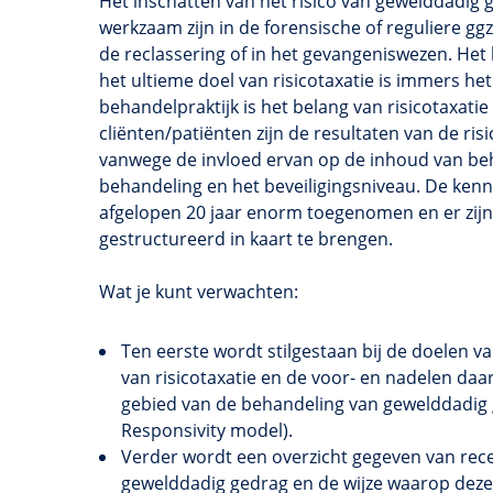
Het inschatten van het risico van gewelddadig 
werkzaam zijn in de forensische of reguliere ggz,
de reclassering of in het gevangeniswezen. Het 
het ultieme doel van risicotaxatie is immers h
behandelpraktijk is het belang van risicotaxatie
cliënten/patiënten zijn de resultaten van de ri
vanwege de invloed ervan op de inhoud van beh
behandeling en het beveiligingsniveau. De kenn
afgelopen 20 jaar enorm toegenomen en er zijn
gestructureerd in kaart te brengen.
Wat je kunt verwachten:
Ten eerste wordt stilgestaan bij de doelen v
van
risicotaxatie
en de voor- en nadelen daar
gebied van de behandeling van gewelddadig
Responsivity
model).
Verder wordt een overzicht gegeven van rece
gewelddadig gedrag en de wijze waarop dez