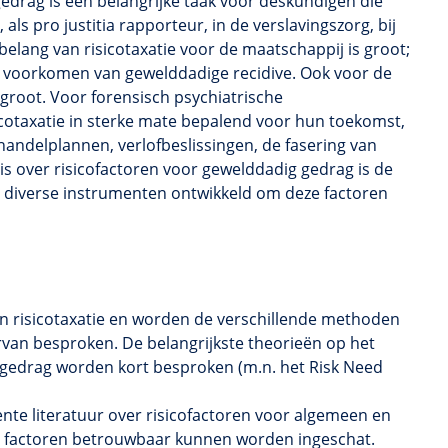
gedrag is een belangrijke taak voor deskundigen die
 als pro justitia rapporteur, in de verslavingszorg, bij
belang van risicotaxatie voor de maatschappij is groot;
et voorkomen van gewelddadige recidive. Ook voor de
 groot. Voor forensisch psychiatrische
sicotaxatie in sterke mate bepalend voor hun toekomst,
andelplannen, verlofbeslissingen, de fasering van
is over risicofactoren voor gewelddadig gedrag is de
 diverse instrumenten ontwikkeld om deze factoren
an
risicotaxatie
en worden de verschillende methoden
van besproken. De belangrijkste theorieën op het
 gedrag worden kort besproken (m.n. het
Risk
Need
nte literatuur over
risicofactoren
voor algemeen en
e factoren betrouwbaar kunnen worden ingeschat.