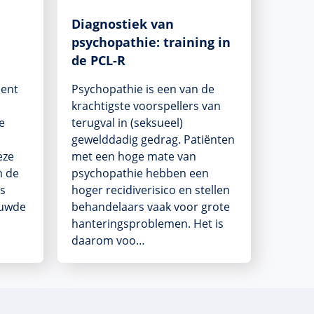
Diagnostiek van
psychopathie: training in
de PCL-R
ment
Psychopathie is een van de
krachtigste voorspellers van
e
terugval in (seksueel)
gewelddadig gedrag. Patiënten
eze
met een hoge mate van
m de
psychopathie hebben een
is
hoger recidiverisico en stellen
ouwde
behandelaars vaak voor grote
hanteringsproblemen. Het is
daarom voo…