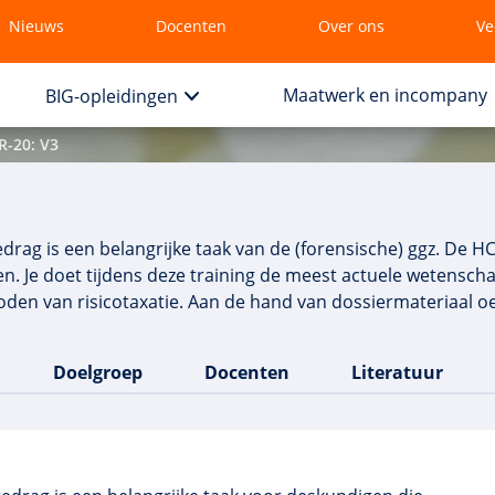
Nieuws
Docenten
Over ons
Ve
Maatwerk en incompany
BIG-opleidingen
R-20: V3
drag is een belangrijke taak van de (forensische) ggz. De H
en. Je doet tijdens deze training de meest actuele wetenscha
den van risicotaxatie. Aan de hand van dossiermateriaal o
Doelgroep
Docenten
Literatuur