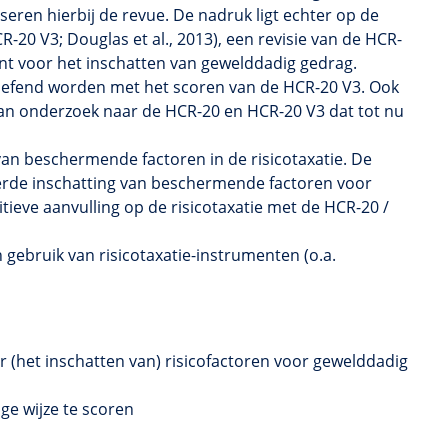
eren hierbij de revue. De nadruk ligt echter op de
R-20
V3; Douglas et al., 2013), een revisie van de
HCR-
nt voor het inschatten van gewelddadig gedrag.
efend worden met het scoren van de
HCR-20
V3. Ook
van onderzoek naar de
HCR-20
en
HCR-20
V3 dat tot nu
 van beschermende factoren in de
risicotaxatie
. De
eerde inschatting van beschermende factoren voor
itieve aanvulling op de
risicotaxatie
met de
HCR-20
/
h gebruik van
risicotaxatie-instrumenten
(o.a.
r (het inschatten van) risicofactoren voor gewelddadig
ge wijze te scoren