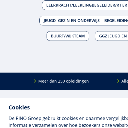
LEERKRACHT/LEERLINGBEGELEIDER/RT'ER
JEUGD, GEZIN EN ONDERWIJS | BEGELEIDI
BUURT/WIJKTEAM
GGZ JEUGD EN
Meer dan 250 opleidingen
All
De
RINO Groep
is een opleidings­insti­tuut
Onderwijs
Cookies
voor mensen die werken met mensen met
Bij- en na
een psychische kwets­baar­heid. Samen met
BIG-oplei
De RINO Groep gebruikt cookies en daarmee vergelijkb
onze top­docenten bieden we innova­tieve
Maatwerk
informatie verzamelen over hoe bezoekers onze website