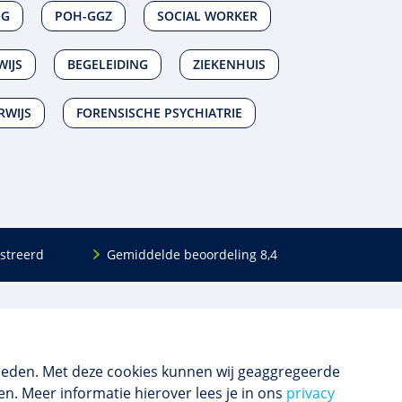
OG
POH-GGZ
SOCIAL WORKER
WIJS
BEGELEIDING
ZIEKENHUIS
RWIJS
FORENSISCHE PSYCHIATRIE
streerd
Gemiddelde beoordeling 8,4
Volg ons
Blijf op de hoogte van het (nieuwe) scholings­
aanbod en ons laatste nieuws.
ieden. Met deze cookies kunnen wij geaggregeerde
n. Meer informatie hierover lees je in ons
privacy