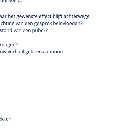
jvoorbeeld:
ar het gewenste effect blijft achterwege.
richting van een gesprek beïnvloeden?
rstand van een puber?
brengen?
jouw verhaal gelaten aanhoort.
ekken