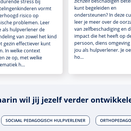
zichzelf beschadigen bete
durende stress bij
kunt begeleiden en
telingenkinderen vormt
ondersteunen? In deze c
erhoogd risico op
leer je meer over de oorz
ische problemen. Leer
van zelfbeschadiging en 
e als hulpverlener de
impact die het heeft op d
deling van zowel het kind
persoon, diens omgeving
et gezin effectiever kunt
jou als hulpverlener. Je o
. In welke context
ho…
en ze op, met welke
lematiek h…
arin wil jij jezelf verder ontwikkel
SOCIAAL PEDAGOGISCH HULPVERLENER
ORTHOPEDAG