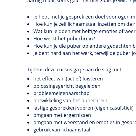
aardig maar soms gaat het niet zoals je wilt. Bi
Je hebt met je gesprek een doel voor ogen ma
Hoe kun je zelf lichaamstaal inzetten om de 
Wat kun je doen met heftige emoties of wee
Hoe werkt het
puberbrein
?
Hoe kun je die puber op andere gedachten 
Je bent hard aan het werk, terwijl de puber 
Tijdens deze cursus ga je aan de slag met:
het effect van (actief) luisteren
oplossingsgericht begeleiden
probleemeigenaarschap
ontwikkeling van het
puberbrein
lastige gesprekken voeren (eigen casuïstiek)
omgaan met ergernissen
omgaan met weerstand en emoties in gespr
gebruik van lichaamstaal