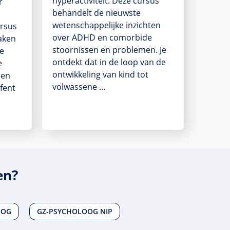
hyperactiviteit. Deze cursus
r
behandelt de nieuwste
wetenschappelijke inzichten
ursus
over ADHD en comorbide
aken
stoornissen en problemen. Je
de
ontdekt dat in de loop van de
e
ontwikkeling van kind tot
 en
volwassene …
efent
en?
OOG
GZ-PSYCHOLOOG NIP