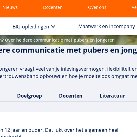
Nieuws
Docenten
Over ons
Ve
Maatwerk en incompany
BIG-opleidingen
n? Over heldere communicatie met pubers en jongeren
dere communicatie met pubers en jon
geren vraagt veel van je inlevingsvermogen, flexibiliteit e
n vertrouwensband opbouwt en hoe je moeiteloos omgaat me
Doelgroep
Docenten
Literatuur
n 12 jaar en ouder. Dat lukt over het algemeen heel