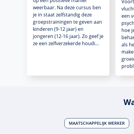
op een positieve manier
Voort
weerbaar. Na deze cursus ben
vluch
je in staat zelfstandig deze
een v
groepstrainingen te geven aan
psych
kinderen (9-12 jaar) en
hoe j
jongeren (12-16 jaar). Zo geef je
behan
ze een zelfverzekerde houdi…
als h
maken
groei
prob
Wa
MAATSCHAPPELIJK WERKER