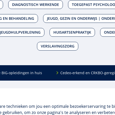
DIAGNOSTISCH WERKENDE
TOEGEPAST PSYCHOLO
NG EN BEHANDELING
JEUGD, GEZIN EN ONDERWIJS | ONDER
 JEUGDHULPVERLENING
HUISARTSENPRAKTIJK
ONDE
VERSLAVINGSZORG
e BIG-opleidingen in huis
Cedeo-erkend en CRKBO-geregi
Algemeen
scholing
Over ons
dingen
Veelgestelde vragen
are technieken om jou een optimale bezoekerservaring te b
 en incompany
Contact
 gebruiken, om zo onze pagina's te analyseren en verbetere