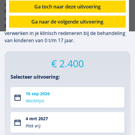
deze gerelateerd zijn aan problemen in het
Ga toch naar deze uitvoering
functioneren in het dagelijks leven? In deze 10-daagse
cursus leer je hoe je de kennis die er bestaat over het
Ga naar de volgende uitvoering
brein, de zintuigen en prikkelverwerking kunt
verwerken in je klinisch redeneren bij de behandeling
van kinderen van 0 t/m 17 jaar.
€ 2.400
Selecteer uitvoering:
16 sep 2026
Wachtlijst
4 mrt 2027
Plek vrij