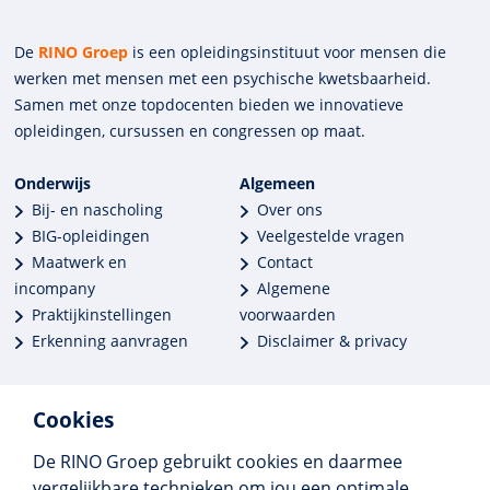
De
RINO Groep
is een opleidings­insti­tuut voor mensen die
werken met mensen met een psychische kwets­baar­heid.
Samen met onze top­docenten bieden we innova­tieve
opleidingen, cursussen en congres­sen op maat.
Onderwijs
Algemeen
Bij- en nascholing
Over ons
BIG-opleidingen
Veelgestelde vragen
Maatwerk en
Contact
incompany
Algemene
Praktijkinstellingen
voorwaarden
Erkenning aanvragen
Disclaimer & privacy
Cookies
De RINO Groep gebruikt cookies en daarmee
Meer dan 250 opleidingen
vergelijkbare technieken om jou een optimale