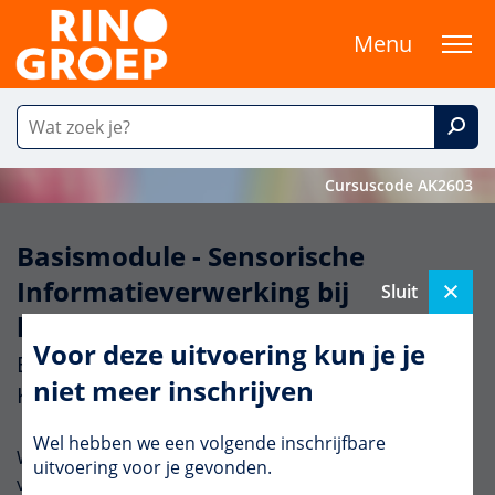
Menu
Cursuscode AK2603
Basismodule - Sensorische
Informatieverwerking bij
Sluit
kinderen
Voor deze uitvoering kun je je
Een cursus vanuit het aanbod van Anders
niet meer inschrijven
Kijken naar Kinderen
Wel hebben we een volgende inschrijfbare
Werk jij met kinderen en krijg je ook steeds vaker
uitvoering voor je gevonden.
vragen over de prikkelverwerking van kinderen en/of