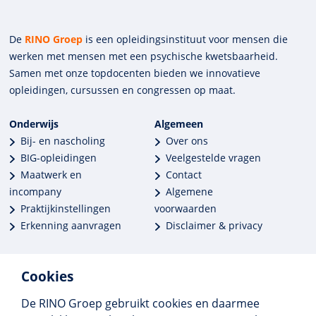
De
RINO Groep
is een opleidings­insti­tuut voor mensen die
werken met mensen met een psychische kwets­baar­heid.
Samen met onze top­docenten bieden we innova­tieve
opleidingen, cursussen en congres­sen op maat.
Onderwijs
Algemeen
Bij- en nascholing
Over ons
BIG-opleidingen
Veelgestelde vragen
Maatwerk en
Contact
incompany
Algemene
Praktijkinstellingen
voorwaarden
Erkenning aanvragen
Disclaimer & privacy
Cookies
De RINO Groep gebruikt cookies en daarmee
Meer dan 250 opleidingen